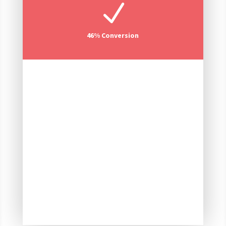
N
46% Conversion
112
Articles Published
286
Backlinks Created