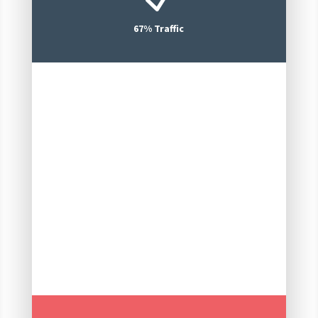
67% Traffic
286
Backlinks Created
112
Articles Published